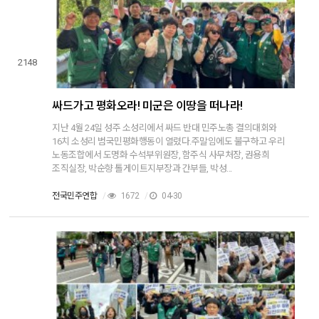
2148
싸드가고 평화오라! 미군은 이땅을 떠나라!
지난 4월 24일 성주 소성리에서 싸드 반대 민주노총 결의대회와
16치 소성리 범국민평화행동이 열렸다.주말임에도 불구하고 우리
노동조합에서 도명화 수석부위원장, 함주식 사무처장, 권용희
조직실장, 박순향 톨게이트지부장과 간부들, 박성...
전국민주연합
/
1672
/
04-30