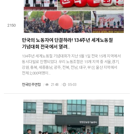
2150
만국의 노동자여 단결하라! 134주년 세계노동절
기념대회 전국에서 열려..
134주년 세계노동절 기념대회가 지난 5월 1일 전국 15개 지역에서
동시다발로 진행되었다. 우리 노동조합은 15개 지역 중 서울,경기,
강원, 충북, 세종충남, 광주, 전북, 전남, 대구, 부산, 울산 지역에서
전체 2,000여명이...
전국민주연합
/
2148
/
05-03