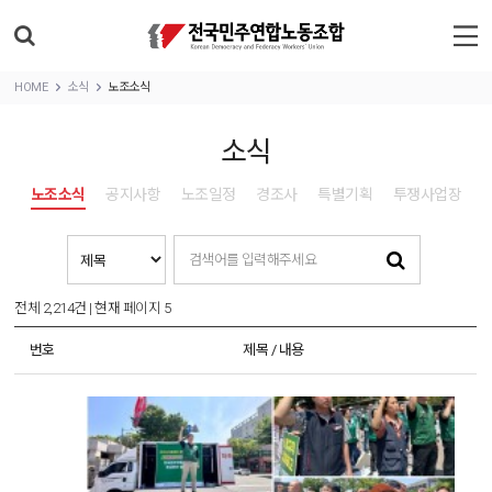
HOME
소식
노조소식
소식
노조소식
공지사항
노조일정
경조사
특별기획
투쟁사업장
전체 2,214건
| 현재 페이지 5
번호
제목 / 내용