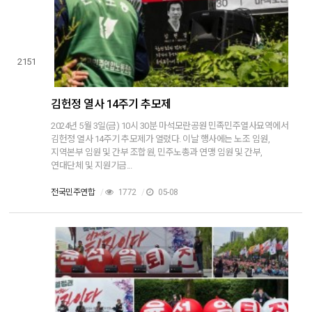
2151
김헌정 열사 14주기 추모제
2024년 5월 3일(금) 10시 30분 마석모란공원 민족민주열사묘역에서
김헌정 열사 14주기 추모제가 열렸다. 이날 행사에는 노조 임원,
지역본부 임원 및 간부 조합원, 민주노총과 연맹 임원 및 간부,
연대단체 및 지원기금...
전국민주연합
/
1772
/
05-08