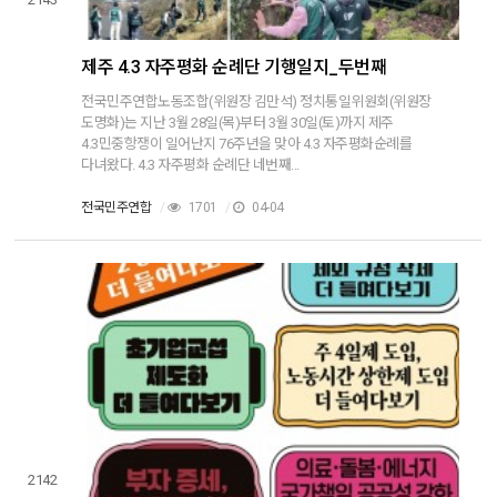
제주 4.3 자주평화 순례단 기행일지_두번째
전국민주연합노동조합(위원장 김만석) 정치통일위원회(위원장
도명화)는 지난 3월 28일(목)부터 3월 30일(토)까지 제주
4.3민중항쟁이 일어난지 76주년을 맞아 4.3 자주평화순례를
다녀왔다. 4.3 자주평화 순례단 네번째...
전국민주연합
/
1701
/
04-04
2142