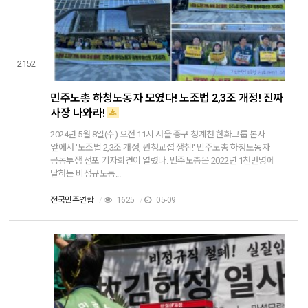
2152
민주노총 하청노동자 모였다! 노조법 2,3조 개정! 진짜
사장 나와라!
2024년 5월 8일(수) 오전 11시 서울 중구 청계천 한화그룹 본사
앞에서 '노조법 2,3조 개정, 원청교섭 쟁취!' 민주노총 하청노동자
공동투쟁 선포 기자회견이 열렸다. 민주노총은 2022년 1천만명에
달하는 비정규노동...
전국민주연합
/
1625
/
05-09