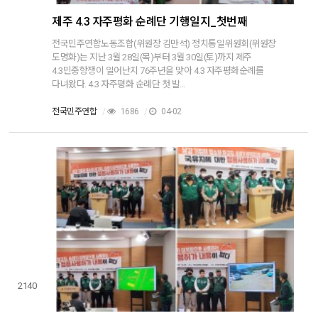
제주 4.3 자주평화 순례단 기행일지_첫번째
전국민주연합노동조합(위원장 김만석) 정치통일위원회(위원장
도명화)는 지난 3월 28일(목)부터 3월 30일(토)까지 제주
4.3민중항쟁이 일어난지 76주년을 맞아 4.3 자주평화순례를
다녀왔다. 4.3 자주평화 순례단 첫 발...
전국민주연합
/
1686
/
04-02
2140