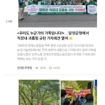
2149
<우리도 누군가의 가족입니다!> ... 담양군청에서
직장내 괴롭힘 규탄 기자회견 열어
138주년 세계노동절을 하루 앞둔 4.30.(화) 오전 10시30분 담양군
농업기술센터에서는 전혀 뜻밖의 내용으로 기자회견이 열려 이목을
집중시켰다. 민주노총 전국민주연합노동조합이 주최한 기자회견의
제목은 보는 이의 눈을 의...
전국민주연합
/
2090
/
04-30