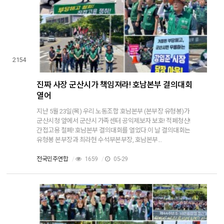
2154
진짜 사장 군산시가 책임져라! 호남본부 결의대회
열어
지난 5월 23일(목) 우리 노동조합 호남본부 (본부장 유형봉)가
군산시청 앞에서 군산시 가족센터 공익제보자 보호! 적폐청산!
간접고용 철폐! 호남본부 결의대회를 열었다.이 날 결의대회는
유형봉 본부장과 최라현 수석부본부장, 호남본부...
전국민주연합
/
1659
/
05-29