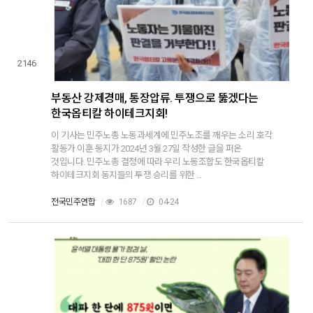
2146
부동산 강제경매, 통장압류. 투쟁으로 뚫겠다는
한국옵티칼 하이테크지회!
이 기사는 민주노총 노동과세계에 민주노조를 깨우는 소리 호각
활동가 이훈 동지가 2024년 3월 27일 작성한 글을 퍼온
것입니다. 민주노총 결정에 따라 우리 노동조합도 한국옵티칼
하이테크지회 동지들의 투쟁 승리를 위한 ...
전국민주연합
/
1687
/
04-24