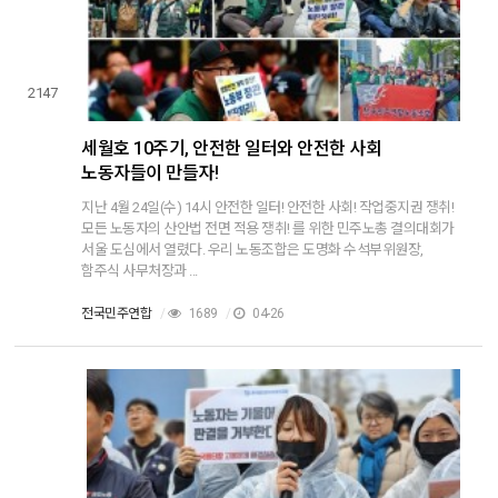
2147
세월호 10주기, 안전한 일터와 안전한 사회
노동자들이 만들자!
지난 4월 24일(수) 14시 안전한 일터! 안전한 사회! 작업중지권 쟁취!
모든 노동자의 산안법 전면 적용 쟁취! 를 위한 민주노총 결의대회가
서울 도심에서 열렸다. 우리 노동조합은 도명화 수석부위원장,
함주식 사무처장과 ...
전국민주연합
/
1689
/
04-26