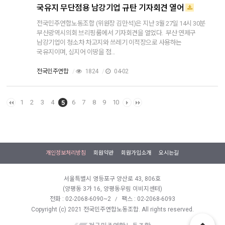
국유지 무단점용 남강기업 규탄 기자회견 열어
전국민주연합노동조합 (위원장 김만석)은 지난 3월 27일 14시 30분
부산광역시의회 브리핑룸에서 기자회견을 열었다. 부산 연제구
남강기업이 청소차 차고지와 쓰레기 이적장으로 사용하는
국유지이며, 심지어 이땅을 점...
전국민주연합
/
1824
/
04-02
1
2
3
4
6
7
8
9
10
5
개인정보처리방침
회원약관
회원가입소개
오시는길
서울특별시 영등포구 양산로 43, 806호
(양평동 3가 16, 양평동우림 이비지센터)
전화 : 02-2068-6090~2
팩스 : 02-2068-6093
/
Copyright (c) 2021 전국민주연합노동조합. All rights reserved.