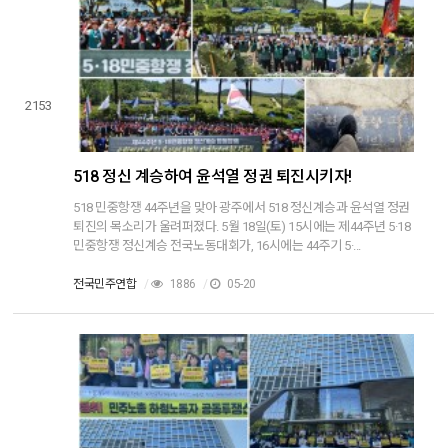
2153
518 정신 계승하여 윤석열 정권 퇴진시키자!
518 민중항쟁 44주년을 맞아 광주에서 518 정신계승과 윤석열 정권
퇴진의 목소리가 울려퍼졌다. 5월 18일(토) 15시에는 제44주년 5·18
민중항쟁 정신계승 전국노동대회가, 16시에는 44주기 5·...
전국민주연합
/
1886
/
05-20