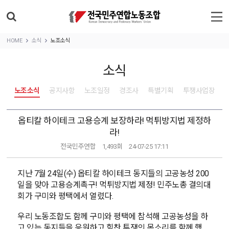
HOME
소식
노조소식
소식
노조소식
공지사항
노조일정
경조사
특별기획
투쟁사업장
옵티칼 하이테크 고용승계 보장하라! 먹튀방지법 제정하
라!
전국민주연합
1,493회
24-07-25 17:11
지난 7월 24일(수) 옵티칼 하이테크 동지들의 고공농성 200
일을 맞아 고용승계촉구! 먹튀방지법 제정! 민주노총 결의대
회가 구미와 평택에서 열렸다.
우리 노동조합도 함께 구미와 평택에 참석해 고공농성을 하
고 있는 동지들을 응원하고 힘찬 투쟁의 목소리를 함께 했